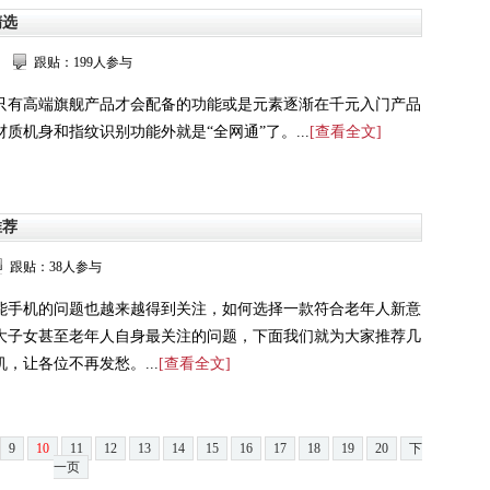
精选
跟贴：199人参与
只有高端旗舰产品才会配备的功能或是元素逐渐在千元入门产品
质机身和指纹识别功能外就是“全网通”了。...
[查看全文]
推荐
跟贴：38人参与
能手机的问题也越来越得到关注，如何选择一款符合老年人新意
大子女甚至老年人自身最关注的问题，下面我们就为大家推荐几
，让各位不再发愁。...
[查看全文]
9
10
11
12
13
14
15
16
17
18
19
20
下
一页