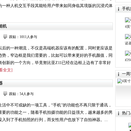
为一种人机交互手段其能给用户带来如同身临其境版的沉浸式体
手机
能机
4英
跟贴：1011人参与
诺基
以后的一种潮流，不仅是高端机器应该有的配置，同时更应该是
趋势，窄边框是我们需要的，比如可以带来更好的手机颜值，同
iO
商创新的一个方向，毕竟努比亚Z11已经在边框上边有了非常好
看全文]
一周
器
跟贴：54人参与
生活中不可或缺的一项工具，“手机”的功能也不再只限于通讯，
重要的功能之一，随着手机拍摄功能的日益强大，越来越多的男
热门A
入到了手机拍照的行列，而女性用户也放下了自拍神器。...