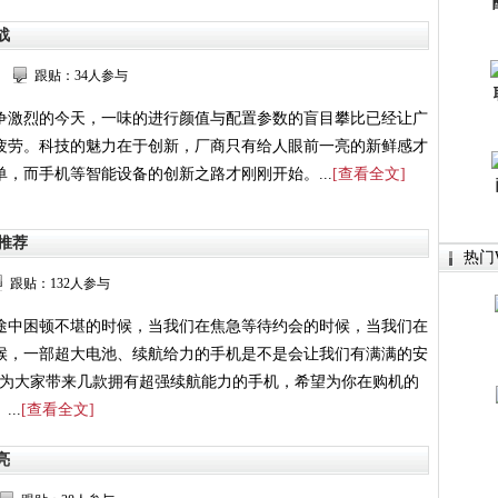
战
跟贴：34人参与
争激烈的今天，一味的进行颜值与配置参数的盲目攀比已经让广
疲劳。科技的魅力在于创新，厂商只有给人眼前一亮的新鲜感才
，而手机等智能设备的创新之路才刚刚开始。...
[查看全文]
机推荐
热门W
跟贴：132人参与
途中困顿不堪的时候，当我们在焦急等待约会的时候，当我们在
候，一部超大电池、续航给力的手机是不是会让我们有满满的安
就为大家带来几款拥有超强续航能力的手机，希望为你在购机的
..
[查看全文]
亮