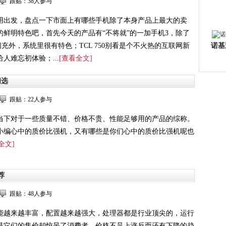
跟贴：38人参与
用出发，盘点一下市面上有哪些手机除了本身产品上最大的卖
的鲜明特色吧，首先今天的产品有“不将就”的一加手机3，除了
闪充外，系统里很有特色；TCL 750别看是个不火热的互联网新
诺基亚
人难忘初体验；...
[查看全文]
精选
跟贴：22人参与
当下对于一些质量不错、价格不贵、性能足够用的产品的综称。
小编心中的质价比强机，又有哪些是你们心中的质价比强机呢也
全文]
荐
跟贴：48人参与
能越来越丰富，配置越来越强大，处理器都是行业顶尖的，运行
是它们的售价却惊呆了消费者，价格不见上涨反而还有下降的趋