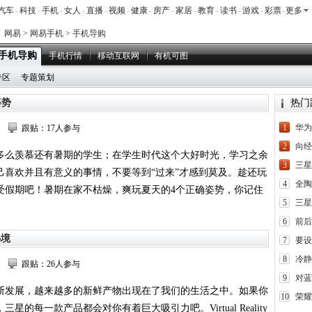
汽车
-
科技
-
手机
-
女人
-
直播
-
视频
-
健康
-
房产
-
家居
-
教育
-
读书
-
游戏
-
彩票
-
更多
网易
>
网易手机
> 手机导购
手机导购
手机行情
移动互联网
有机可图
e专区
专题策划
姿势
热门
1
华为
跟贴：17人参与
2
向经
多么羡慕还有暑期的学生；在学生时代这个大好时光，学习之余
3
三星
己喜欢并且有意义的事情，不要等到“过来”才感到莫及。趁还玩
4
全陶
受假期吧！暑期在家不枯燥，爽玩夏天的4个正确姿势，你记住
5
三星
]
6
前后
秘境
7
要设
8
冷静
跟贴：26人参与
9
对蓝
断发展，越来越多的新鲜产物出现在了我们的生活之中。如果你
10
荣耀
星的每一款产品都会对你有着巨大吸引力吧。Virtual Reality