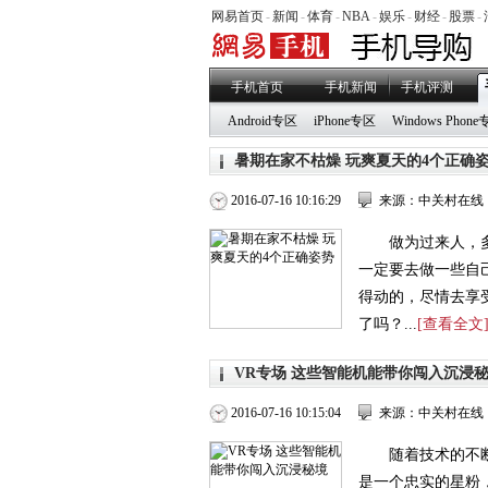
网易首页
-
新闻
-
体育
-
NBA
-
娱乐
-
财经
-
股票
-
手机首页
手机新闻
手机评测
Android专区
iPhone专区
Windows Phon
暑期在家不枯燥 玩爽夏天的4个正确
2016-07-16 10:16:29
来源：中关村在线
做为过来人，
一定要去做一些自
得动的，尽情去享
了吗？...
[查看全文
VR专场 这些智能机能带你闯入沉浸
2016-07-16 10:15:04
来源：中关村在线
随着技术的不
是一个忠实的星粉，三