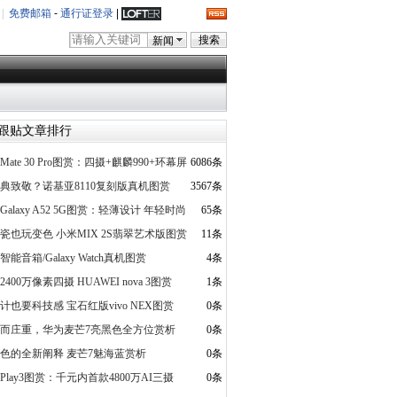
|
免费邮箱
-
通行证登录
|
新闻
跟贴文章排行
Mate 30 Pro图赏：四摄+麒麟990+环幕屏
6086条
典致敬？诺基亚8110复刻版真机图赏
3567条
Galaxy A52 5G图赏：轻薄设计 年轻时尚
65条
瓷也玩变色 小米MIX 2S翡翠艺术版图赏
11条
智能音箱/Galaxy Watch真机图赏
4条
2400万像素四摄 HUAWEI nova 3图赏
1条
计也要科技感 宝石红版vivo NEX图赏
0条
而庄重，华为麦芒7亮黑色全方位赏析
0条
色的全新阐释 麦芒7魅海蓝赏析
0条
Play3图赏：千元内首款4800万AI三摄
0条