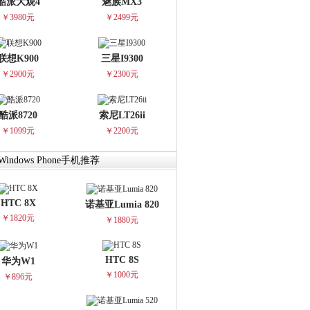
酷派大观4
魅族MX3
￥3980元
￥2499元
联想K900
三星I9300
￥2900元
￥2300元
酷派8720
索尼LT26ii
￥1099元
￥2200元
indows Phone手机推荐
HTC 8X
诺基亚Lumia 820
￥1820元
￥1880元
HTC 8S
华为W1
￥1000元
￥896元