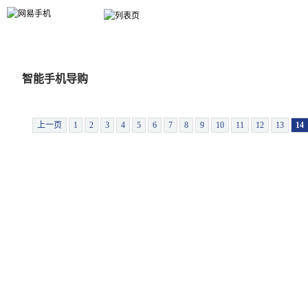
手机大全
选手机
报价
行情
新机
评测
３Ｇ
手机达人
智能手机导购
上一页
1
2
3
4
5
6
7
8
9
10
11
12
13
14