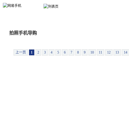
手机大全
选手机
报价
行情
新机
评测
３Ｇ
手机达人
拍照手机导购
上一页
1
2
3
4
5
6
7
8
9
10
11
12
13
14