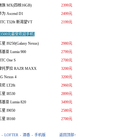
魅族 MX(四核16GB)
2399元
华为 Ascend D1
2499元
HTC T328t 新渴望VT
2199元
0-3500元最受欢迎手机]
星 I9250(Galaxy Nexus)
2980元
诺基亚 Lumia 900
2799元
HTC One S
2700元
摩托罗拉 RAZR MAXX
3200元
G Nexus 4
3200元
索尼 LT28i
2960元
三星 I8530
2899元
诺基亚 Lumia 820
3499元
三星 I9050
2580元
三星 I8160
2700元
-
LOFTER
-
酒香
-
手机版
返回顶部↑