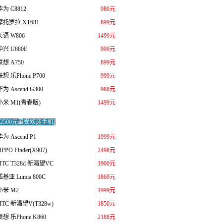
华为 C8812
980元
摩托罗拉 XT681
899元
天语 W806
1499元
中兴 U880E
999元
联想 A750
899元
联想 乐Phone P700
999元
华为 Ascend G300
988元
小米 M1(青春版)
1499元
0-2500元最受欢迎手机]
华为 Ascend P1
1999元
PPO Finder(X907)
2498元
HTC T328d 新渴望VC
1900元
诺基亚 Lumia 800C
1869元
小米 M2
1999元
HTC 新渴望V(T328w)
1850元
联想 乐Phone K860
2188元