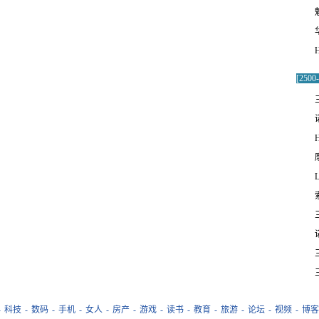
8
9
10
[250
三
1
2
3
4
L
5
6
7
8
9
10
-
科技
-
数码
-
手机
-
女人
-
房产
-
游戏
-
读书
-
教育
-
旅游
-
论坛
-
视频
-
博客