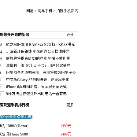
网易
>
网易手机
> 拍照手机新闻
周最多评论的新闻
更多
骁龙800+3GB RAM+双4G支持 小米3S曝光
48
走清新环保路线 小米新办公大楼遭曝光
44
魅族称将提高MX3的产能 坚决不做期货
79
流量有上限 4G上网不会让用户倾家荡产
3
阿里拟全面收购高德：高德将成为阿里子公
1
中文版Galaxy S5截图曝光：彻底扁平化
9
iPhone 6真机图泄露：显示屏更宽更薄
6
9种方法让你做到外出时电话一直有电
3
爱欢迎手机排行榜
更多
0-1500元最受欢迎手机]
华为 U8860(Honor)
1399元
联想 乐Phone S880
1499元