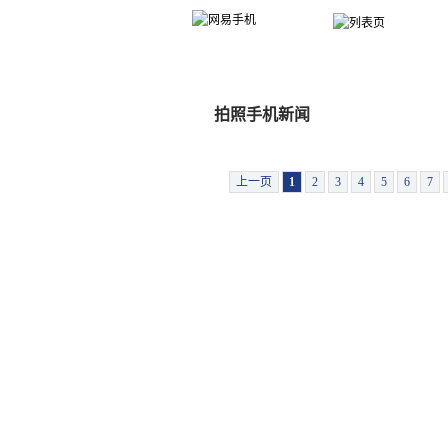
手机大全
选手机
报价
行情
新
拍照手机新闻
上一页
1
2
3
4
5
6
7