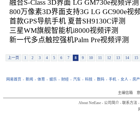
融合S-Class 3D界面 LG GM730e视频评测
800万像素3D界面支持3G LG GC900e视
首款GPS导航手机 夏普SH9130C评测
三星WM旗舰智能机i8000视频评测
新一代多点触控强机Palm Pre视频评测
上一页
1
2
3
4
5
6
7
8
9
10
11
12
13
14
15
网易首页
-
新闻
-
体育
-
娱乐
-
财经
-
汽车
-
科技
-
数码
-
手机
-
女人
-
房产
主编信箱
About NetEase
-
公司简介
-
联系方法