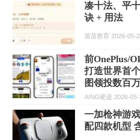
凑十法、平十
诀 + 用法
茵苗教育 2026-05-2
前OnePlus
打造世界首个 Vi
图领投数百
AING硬迹 2026-05-
一加枪神游戏
配四款机型 含