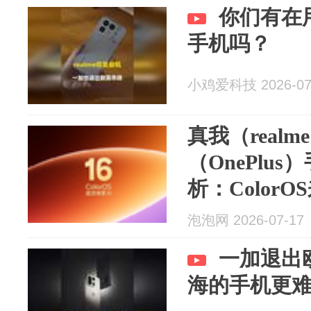
你们有在
手机吗？
小鸡爱科技 2026-07
真我（real
（OnePlu
析：Color
体验会怎样
泡泡网 2026-07-17
一加退出
海的手机更