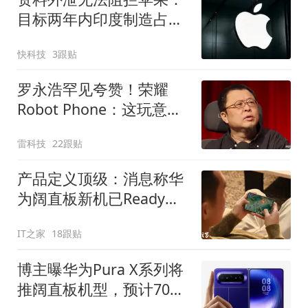
目标两年内印度制造占比
五成！
快科技
3跟贴
罗永浩罕见夸赞！荣耀
Robot Phone：这玩意儿
真抄不了
雷科技
22跟贴
产品定义顶级：消息称华
为阔直板新机已Ready，
方案属是行业首发
IT之家
18跟贴
博主曝华为Pura X系列将
推阔直板机型，预计7000