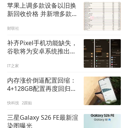
苹果上调多款设备以旧换
新回收价格 并新增多款安
卓机型
财联社
补齐Pixel手机功能缺失，
谷歌将为安卓系统推出应
用锁功能
IT之家
内存涨价倒逼配置回缩：
4+128GB配置再度回归手
机市场
快科技
2跟贴
三星Galaxy S26 FE最新渲
染图曝光