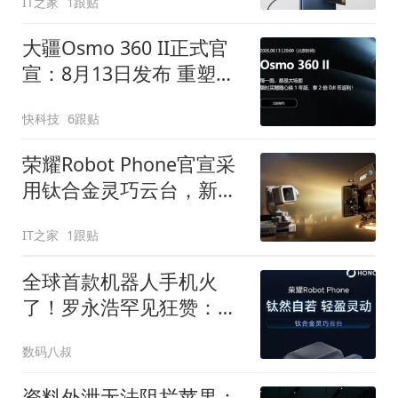
IT之家
1跟贴
大疆Osmo 360 II正式官
宣：8月13日发布 重塑全
景影像上限
快科技
6跟贴
荣耀Robot Phone官宣采
用钛合金灵巧云台，新机
8月12日发布
IT之家
1跟贴
全球首款机器人手机火
了！罗永浩罕见狂赞：荣
耀Robot Phone 太科幻
数码八叔
资料外泄无法阻拦苹果：