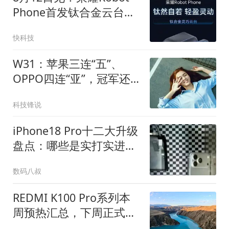
Phone首发钛合金云台架
构/电机：最大转速360°/
快科技
秒
W31：苹果三连“五”、
OPPO四连“亚”，冠军还
是华为
科技锋说
iPhone18 Pro十二大升级
盘点：哪些是实打实进
化，哪些是凑数微调
数码八叔
REDMI K100 Pro系列本
周预热汇总，下周正式发
布