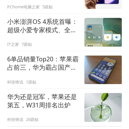
元起售
PChome电脑之家
5跟贴
小米澎湃OS 4系统首曝：
超级小爱专家模式、全新
融合设备中心等
IT之家
7跟贴
6单品销量Top20：苹果霸
占前三，华为霸占国产前
三
科技锋说
1跟贴
华为还是冠军，苹果还是
第五，W31周排名出炉
科技锋说
26跟贴