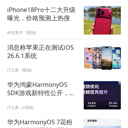
iPhone18Pro十二大升级
曝光，价格预测上热搜
科技美学
5跟贴
消息称苹果正在测试iOS
26.6.1系统
IT之家
4跟贴
华为鸿蒙HarmonyOS
SDK游戏新特性公开，含
硬件光追等
IT之家
22跟贴
华为HarmonyOS 7花粉