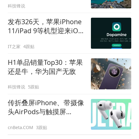
科技锋说
发布326天，苹果iPhone
11/iPad 9等机型迎来iOS
26首次越狱
IT之家
4跟贴
H1单品销量Top30：苹果
还是牛，华为国产无敌
科技锋说
5跟贴
传折叠屏iPhone、带摄像
头AirPods与触摸屏
MacBook或将于半年内陆
3跟贴
cnBeta.COM
续面世