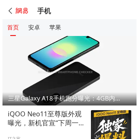
手机
首页
安卓
苹果
三星Galaxy A18手机跑分曝光：4GB内存、联发科Helio G99芯片
iQOO Neo11至尊版外观
曝光，新机官宣“下周一
见”
IT之家