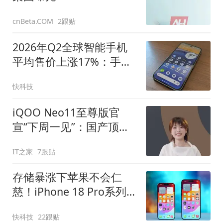
2跟贴
cnBeta.COM
2026年Q2全球智能手机
平均售价上涨17%：手机
越卖越贵
快科技
iQOO Neo11至尊版官
宣“下周一见”：国产顶级
2K屏+超大电池
IT之家
7跟贴
存储暴涨下苹果不会仁
慈！iPhone 18 Pro系列
价格预测：国行万元起步
快科技
22跟贴
没啥问题