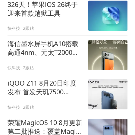
326天！苹果iOS 26终于
迎来首款越狱工具
快科技
2跟贴
海信墨水屏手机A10搭载
高通4nm、元太T2000双
芯片：翻页更快、残影更
快科技
2跟贴
少
iQOO Z11 8月20日印度
发布 首发天玑7500
Turbo芯片
快科技
2跟贴
荣耀MagicOS 10 8月更新
第二批推送：覆盖Magic7