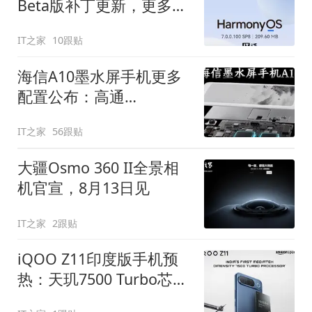
Beta版补丁更新，更多机
型支持直连供电
IT之家
10跟贴
海信A10墨水屏手机更多
配置公布：高通
QCM6690+元太T2000双
IT之家
56跟贴
芯驱动
大疆Osmo 360 II全景相
机官宣，8月13日见
IT之家
2跟贴
iQOO Z11印度版手机预
热：天玑7500 Turbo芯
片，与国行版有所不同