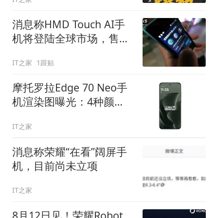
消息称HMD Touch AI手
机将登陆全球市场，售价
暂不明确
IT之家
1跟贴
摩托罗拉Edge 70 Neo手
机渲染图曝光：4种颜
色、曲面屏
IT之家
消息称荣耀“在看”阔屏手
机，目前尚未立项
IT之家
8月12日见！荣耀Robot