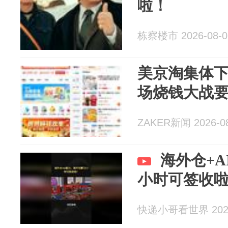
啦！
栋察楼市 2026-08-0
美京淘集体
场烧钱大战
ZAKER新闻 2026-08
海外仓+A
小时可签收
快递小哥看世界 2026