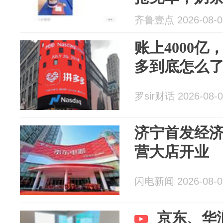
500杯，有
齐鲁壹点 2026-08-0
账上4000
多到底怎么
罗sir财话 2026-08-0
济宁首发经济
营大店开业
闪电新闻 2026-08-0
京东、华