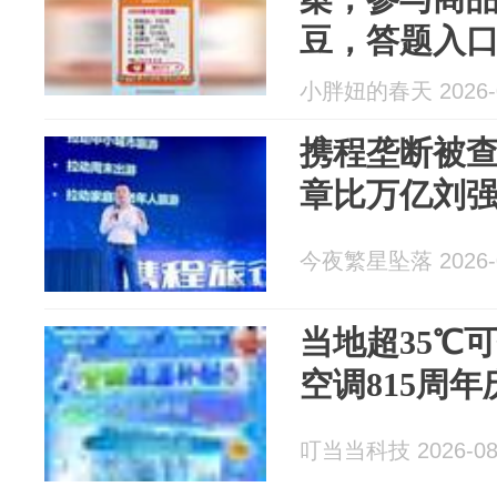
豆，答题入口
小胖妞的春天 2026-0
携程垄断被
章比万亿刘
今夜繁星坠落 2026-0
当地超35℃
空调815周
叮当当科技 2026-08