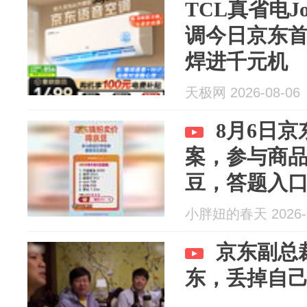
TCL真省电Joy
调今日京东
焊进千元机
天极网 2026-08-06
8月6日
案，参与商
豆，答题入口
小胖妞的春天 2026-0
京东副总
东，丢掉自