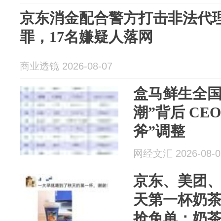
京东消金配合警方打击非法代
罪，17名嫌疑人落网
商业透镜 2026-08-07
盒马鲜生全国
潮”背后 CE
斧”调整
网经文汇 2026-08-0
京东、美团、
天第一杯奶茶
抢免单；奶