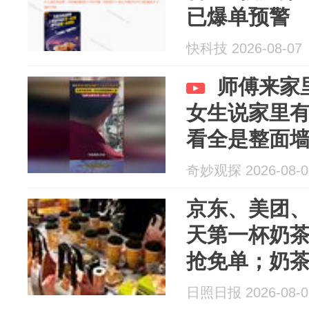
已爆单预警
快科技 2026-08-07
师傅来家
女生说家里
看全是整面墙
就是男人的天
奇妙观探 2026-08-0
京东、美团、
天第一杯奶茶
抢免单；奶
500杯，有
日照日报 2026-08-0