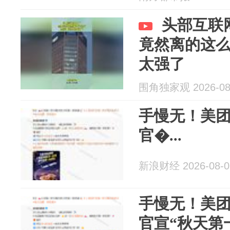
头部互联
竟然离的这
太强了
围角独家观 2026-08
手慢无！美
官�...
新浪财经 2026-08-0
手慢无！美
官宣“秋天第