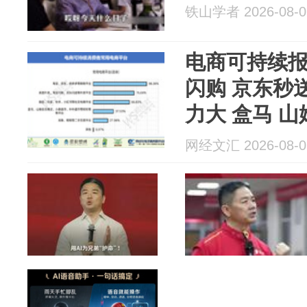
铁山学者 2026-08-0
电商可持续报
闪购 京东秒
力大 盒马 山
市包装痛点
网经文汇 2026-08-0