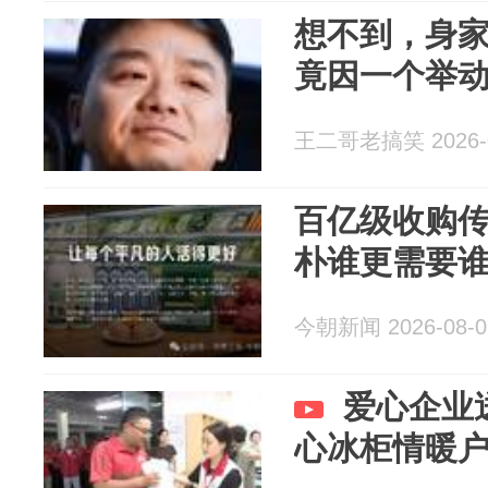
想不到，身家
竟因一个举
王二哥老搞笑 2026-0
百亿级收购
朴谁更需要
今朝新闻 2026-08-0
爱心企业送
心冰柜情暖