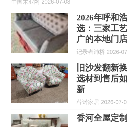
中国木业网 2026-07-08
2026年呼
选：三家工
广的本地门
记录者沛桥 2026-07
旧沙发翻新
选材到售后
新
荇诺家居 2026-07-0
香河全屋定