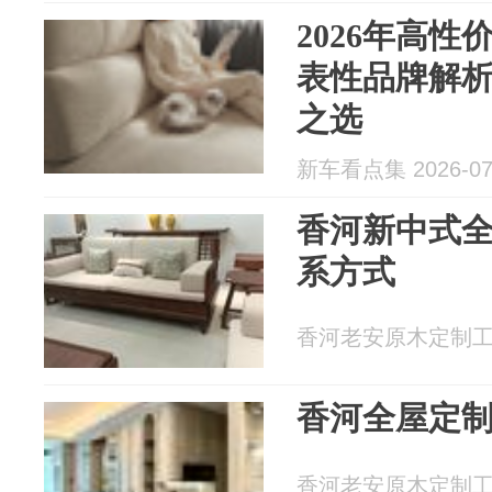
2026年高
表性品牌解
之选
新车看点集 2026-07
香河新中式
系方式
香河老安原木定制工厂 2
香河全屋定
香河老安原木定制工厂 2