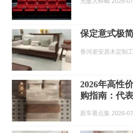
无敌大蟑螂 2026-07
保定意式极
香河老安原木定制工厂 2
2026年高
购指南：代
新车看点集 2026-07