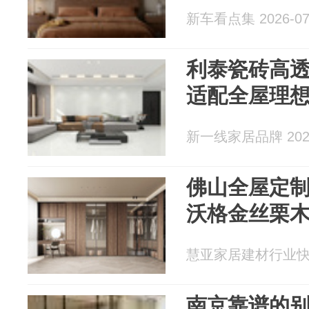
新车看点集 2026-07
利泰瓷砖高透
适配全屋理
新一线家居品牌 2026
佛山全屋定
沃格金丝栗
慧亚家居建材行业快讯 2
南京靠谱的