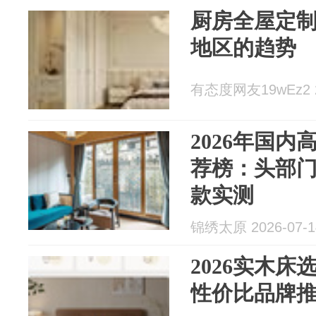
厨房全屋定
地区的趋势
有态度网友19wEz2 20
2026年国
荐榜：头部
款实测
锦绣太原 2026-07-1
2026实木
性价比品牌推