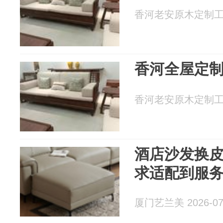
香河老安原木定制工厂 2
香河全屋定
香河老安原木定制工厂 2
酒店沙发换
求适配到服
厦门艺兰美 2026-07